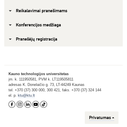
Reikalavimai pranešimams
Konferencijos medžiaga
Pranešėjų registracija
Kauno technologijos universitetas
įm. k. 111950581, PVM k. LT119505811
adresas K. Donelaičio g. 73, LT-44249 Kaunas
tel. +370 (37) 300 000, 300 421, faks. +370 (37) 324 144
el. p.
ktu@ktu.lt
Privatumas