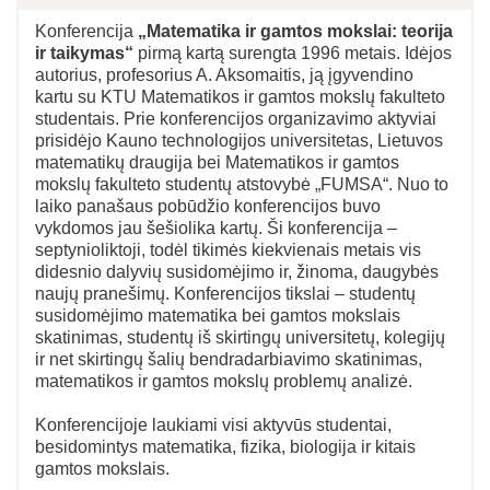
Konferencija
„Matematika ir gamtos mokslai: teorija
ir taikymas“
pirmą kartą surengta 1996 metais. Idėjos
autorius, profesorius A. Aksomaitis, ją įgyvendino
kartu su KTU Matematikos ir gamtos mokslų fakulteto
studentais. Prie konferencijos organizavimo aktyviai
prisidėjo Kauno technologijos universitetas, Lietuvos
matematikų draugija bei Matematikos ir gamtos
mokslų fakulteto studentų atstovybė „FUMSA“. Nuo to
laiko panašaus pobūdžio konferencijos buvo
vykdomos jau šešiolika kartų. Ši konferencija –
septynioliktoji, todėl tikimės kiekvienais metais vis
didesnio dalyvių susidomėjimo ir, žinoma, daugybės
naujų pranešimų. Konferencijos tikslai – studentų
susidomėjimo matematika bei gamtos mokslais
skatinimas, studentų iš skirtingų universitetų, kolegijų
ir net skirtingų šalių bendradarbiavimo skatinimas,
matematikos ir gamtos mokslų problemų analizė.
Konferencijoje laukiami visi aktyvūs studentai,
besidomintys matematika, fizika, biologija ir kitais
gamtos mokslais.