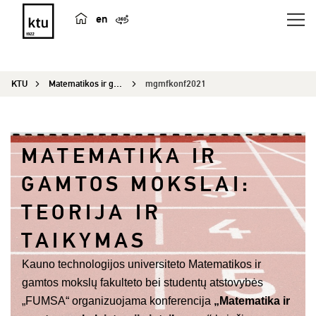
en
KTU
Matematikos ir gamtos mokslų konferencija
mgmfkonf2021
MATEMATIKA IR
GAMTOS MOKSLAI:
TEORIJA IR
TAIKYMAS
Kauno technologijos universiteto Matematikos ir
gamtos mokslų fakulteto bei studentų atstovybės
„FUMSA“ organizuojama konferencija
„Matematika ir