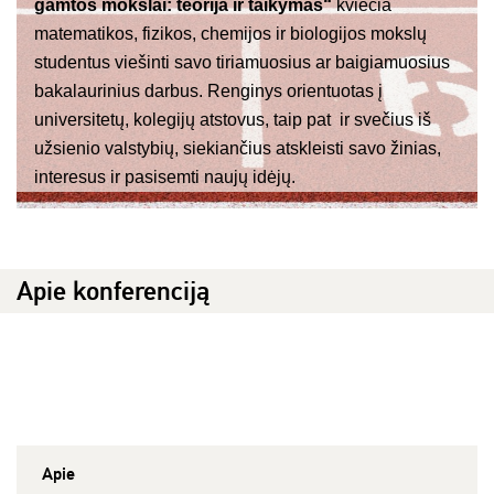
gamtos mokslai: teorija ir taikymas“
kviečia
matematikos, fizikos, chemijos ir biologijos mokslų
studentus viešinti savo tiriamuosius ar baigiamuosius
bakalaurinius darbus. Renginys orientuotas į
universitetų, kolegijų atstovus, taip pat ir svečius iš
užsienio valstybių, siekiančius atskleisti savo žinias,
interesus ir pasisemti naujų idėjų.
Apie konferenciją
Apie