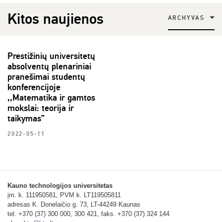
Kitos naujienos
ARCHYVAS
Prestižinių universitetų
absolventų plenariniai
pranešimai studentų
konferencijoje
,,Matematika ir gamtos
mokslai: teorija ir
taikymas”
2022-05-11
Kauno technologijos universitetas
įm. k. 111950581, PVM k. LT119505811
adresas K. Donelaičio g. 73, LT-44249 Kaunas
tel. +370 (37) 300 000, 300 421, faks. +370 (37) 324 144