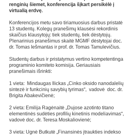
renginių šiemet, konferencija šįkart persikėlė į
virtualią erdvę.
Konferencijos metu savo tiriamuosius darbus pristatė
13 studentų. Kolegų pranešimų klausėsi rekordinis
skaičius klausytojų: tiek studentų, tiek dėstytojų.
Plenarinius pranešimus skaitė MGMF dėstytojai doc.
dr. Tomas Iešmantas ir prof. dr. Tomas Tamulevičius.
Studentų darbus ir pristatymus vertino kompetentinga
programinio komiteto komisija. Geriausiais
pranešimais išrinkti:
1 vieta: Mindaugas Ilickas „Cinko oksido nanodalelių
sintezė ir funkcinių savybių tyrimas“, vadovė doc. dr.
Brigita Abakevičienė;
2 vieta: Emilija Ragėnaitė „Dujose azotinto titano
elementinės sudėties profilių kinetinis modeliavimas“,
vadovė doc. dr. Teresa Moskaliovienė;
3 vieta: Ugnė Butkutė „Finansinės įtraukties indekso