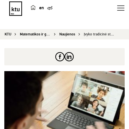
en
KTU
Matematikos ir gamtos mokslų konferencija
Naujienos
Įvyko tradicinė studentų mokslinė konferencija „...