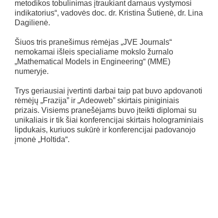
metodikos tobulinimas įtraukiant darnaus vystymosi
indikatorius“, vadovės doc. dr. Kristina Šutienė, dr. Lina
Dagilienė.
Šiuos tris pranešimus rėmėjas „JVE Journals“
nemokamai išleis specialiame mokslo žurnalo
„Mathematical Models in Engineering“ (MME)
numeryje.
Trys geriausiai įvertinti darbai taip pat buvo apdovanoti
rėmėjų „Frazija” ir „Adeoweb” skirtais piniginiais
prizais. Visiems pranešėjams buvo įteikti diplomai su
unikaliais ir tik šiai konferencijai skirtais holograminiais
lipdukais, kuriuos sukūrė ir konferencijai padovanojo
įmonė „Holtida“.